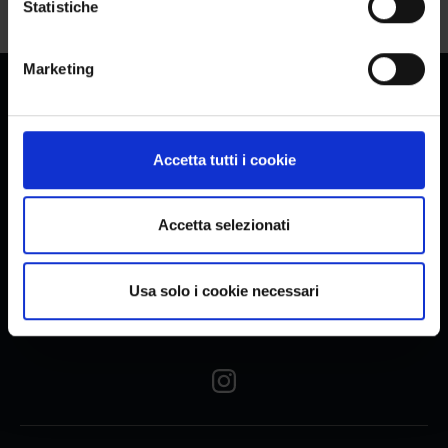
Statistiche
Marketing
Accetta tutti i cookie
Accetta selezionati
banqueting@casinovenezia.it
Usa solo i cookie necessari
Cannaregio 2040