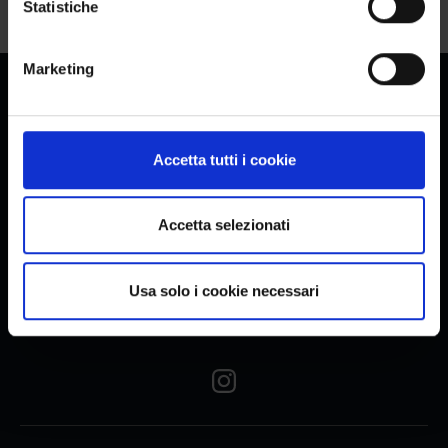
Statistiche
Marketing
Accetta tutti i cookie
Accetta selezionati
banqueting@casinovenezia.it
Usa solo i cookie necessari
Cannaregio 2040