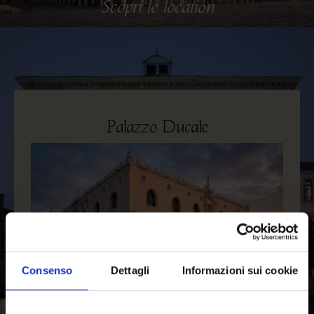
Scopri le location
Palazzo Ducale
Ca’ Vendramin Calergi
Ca’ Noghera
Museo Correr
Arsenale
Consenso
Dettagli
Informazioni sui cookie
Ca’ Pesaro
Ca’ Rezzonico