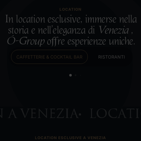
LOCATION
In location esclusive, immerse nella
storia e nell’eleganza di
Venezia
,
Ó-Group
offre esperienze uniche.
CAFFETTERIE & COCKTAIL BAR
RISTORANTI
Bar Bezzo
Ca’ Vendramin Calergi
A VENEZIA
LOCATIO
●
LOCATION ESCLUSIVE A VENEZIA