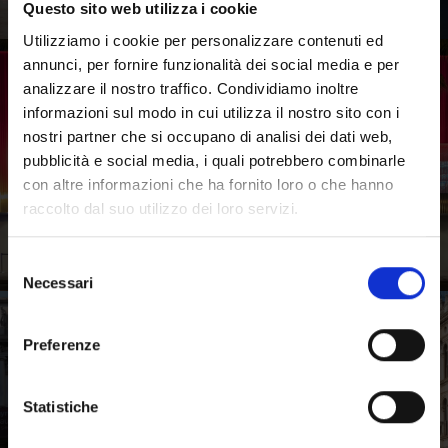
Questo sito web utilizza i cookie
Emeroteca dell’Arte
Utilizziamo i cookie per personalizzare contenuti ed
annunci, per fornire funzionalità dei social media e per
Vez Biblioteca Civica
analizzare il nostro traffico. Condividiamo inoltre
informazioni sul modo in cui utilizza il nostro sito con i
Forte Marghera
nostri partner che si occupano di analisi dei dati web,
pubblicità e social media, i quali potrebbero combinarle
con altre informazioni che ha fornito loro o che hanno
raccolto dal suo utilizzo dei loro servizi.
Selezione
Necessari
del
consenso
Preferenze
Statistiche