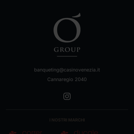
Venezia, oggi polo culturale e spazio pubblico
Ideale per:
tra storia, natura e innovazione.
Coffee Break & Cocktail Rinforzati
Capienza Max:
250
banqueting@casinovenezia.it
Cannaregio 2040
I NOSTRI MARCHI